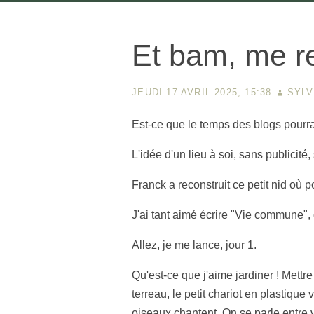
Et bam, me re
JEUDI 17 AVRIL 2025, 15:38
SYLV
Est-ce que le temps des blogs pourrai
L'idée d'un lieu à soi, sans publicit
Franck a reconstruit ce petit nid où 
J'ai tant aimé écrire "Vie commune",
Allez, je me lance, jour 1.
Qu'est-ce que j'aime jardiner ! Mettre
terreau, le petit chariot en plastique 
oiseaux chantent. On se parle entre vo