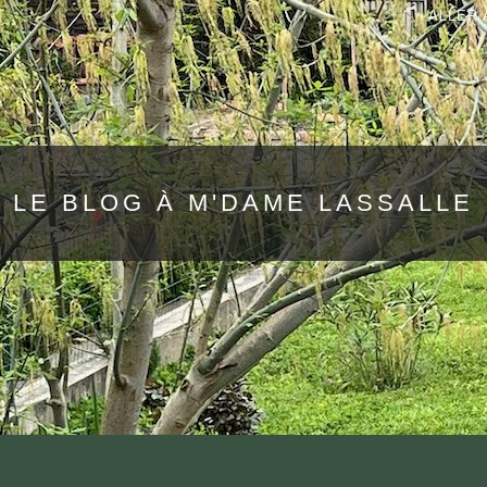
ALLER 
LE BLOG À M'DAME LASSALLE