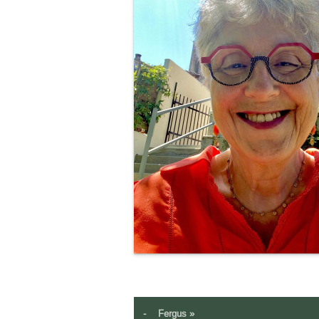
-
Fergus »