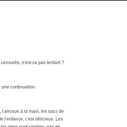
 censurés, n'est-ce pas tentant ?
 une continuation.
 l'arrosoir à la main, les sacs de
de l'enfance, c'est délicieux. Les
i, les gens sont simples, pas de